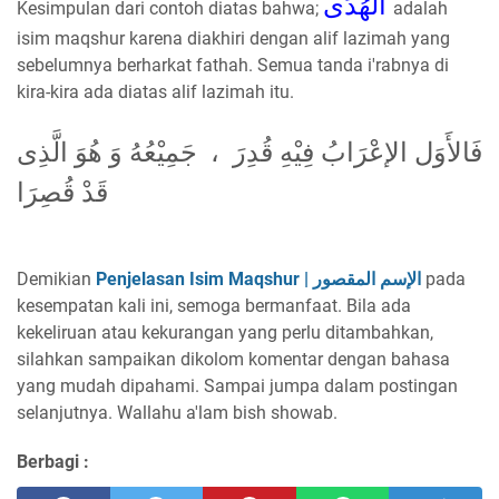
الهُدَى
Kesimpulan dari contoh diatas bahwa;
adalah
isim maqshur karena diakhiri dengan alif lazimah yang
sebelumnya berharkat fathah. Semua tanda i'rabnya di
kira-kira ada diatas alif lazimah itu.
فَالأَوَل الإعْرَابُ فِيْهِ قُدِرَ ، جَمِيْعُهُ وَ هُوَ الَّذِى
قَدْ قُصِرَا
Demikian
Penjelasan Isim Maqshur | الإسم المقصور
pada
kesempatan kali ini, semoga bermanfaat. Bila ada
kekeliruan atau kekurangan yang perlu ditambahkan,
silahkan sampaikan dikolom komentar dengan bahasa
yang mudah dipahami. Sampai jumpa dalam postingan
selanjutnya. Wallahu a'lam bish showab.
Berbagi :