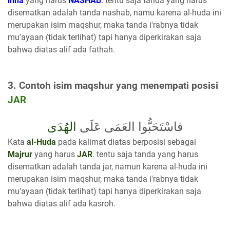
inna
yang harus
NASHAB
. tentu saja tanda yang harus
disematkan adalah tanda nashab, namu karena al-huda ini
merupakan isim maqshur, maka tanda i'rabnya tidak
mu'ayaan (tidak terlihat) tapi hanya diperkirakan saja
bahwa diatas alif ada fathah.
3. Contoh isim maqshur yang menempati posisi
JAR
فاسْتَحَبُّوا العَمَى عَلَى
الهُدَى
Kata
al-Huda
pada kalimat diatas berposisi sebagai
Majrur
yang harus
JAR
. tentu saja tanda yang harus
disematkan adalah tanda jar, namun karena al-huda ini
merupakan isim maqshur, maka tanda i'rabnya tidak
mu'ayaan (tidak terlihat) tapi hanya diperkirakan saja
bahwa diatas alif ada kasroh.