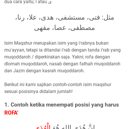
dua cara yaitu; ا atau ى
مثل: فتى، مستشفى، هدى، علا، رنا،
مصطفى، عصا، مقهى
Isim Maqshur merupakan isim yang i'rabnya bukan
mu'ayyan, tetapi ia ditandai i'rab dengan tanda i'rab yang
muqoddaroh / diperkirakan saja. Yakni; rofa dengan
dlomah muqoddaroh, nasab dengan fathah muqoddaroh
dan Jazm dengan kasrah muqoddaroh.
Berikut ini kami sajikan contoh-contoh isim maqshur
sesuai posisinya didalam jumlah!
1. Contoh ketika menempati posisi yang harus
ROFA'
إنَّ هُدَى اللهِ هُوَ
الْهُدَى