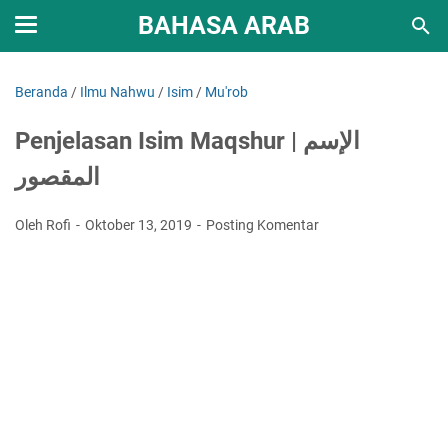
BAHASA ARAB
Beranda
/
Ilmu Nahwu
/
Isim
/
Mu'rob
Penjelasan Isim Maqshur | الإسم
المقصور
Oleh Rofi
Oktober 13, 2019
Posting Komentar