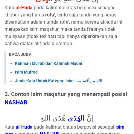
Kata
al-Huda
pada kalimat diatas berposisi sebagai
khobar yang harus
rofa'
, tentu saja tanda yang harus
disematkan adalah tanda rofa', namu karena al-huda ini
merupakan isim maqshur, maka tanda i'rabnya tidak
mu'ayaan (tidak terlihat) tapi hanya diperkirakan saja
bahwa diatas alif ada dlommah.
BACA JUGA
Kalimah Mu'rab dan Kalimah Mabni
Isim Mufrod
Jenis Kata Untuk Kategori Isim | الاسم وأقسامه
2. Contoh isim maqshur yang menempati posisi
NASHAB
إنَّ
الهُدَى
هُدَى اللهِ
Kata
al-Huda
pada kalimat diatas berposisi sebagai
isim